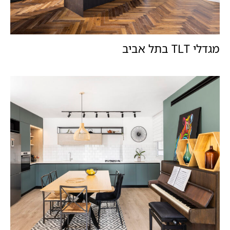
מגדלי TLT בתל אביב