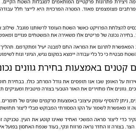
דימה ויצירת פתרונות פרקטיים המותאמים למגבלות השטח הקיים. 
 במרחבים מצומצמים מאוד. המטרה המרכזית היא לייצר חלל עבודה 
 הבסיס להצלחת הפרויקט כאשר השטח העומד לרשותנו מוגבל. שילוב
. בחירה נכונה של פריטים אלו משאירה את המשטחים פנויים ומאפש
המאפשרת לתרגם את המראה החם למבנה יעיל ומתקדמם. תהליך זה כ
שטח מבטיח כי כל כלי עבודה יימצא במקום נגיש, הגיוני ונוח לשימוש 
 קטנים באמצעות בחירת גוונים נכונ
ות על האופן שבו אנו תופסים את גודל המרחב כולו. בבחירת חומ
רכים. גוונים אלו מחזירים את האור הטבעי בצורה מיטבית ומעניקים ת
ם, ניתן להוסיף עומק עיצובי באמצעות מרקמים שונים של חומרים. 
שיטה זו מאפשרת לשמור על הקו המסורתי המבוקש מבלי ליצור תחושת
 הקיר כדי ליצור מראה המשכי ואחיד שאינו קוטע את העין. טכניקה 
ר. בצורה זו החדר נראה מרווח ונקי, בעוד שנפח האחסון בפועל אינ