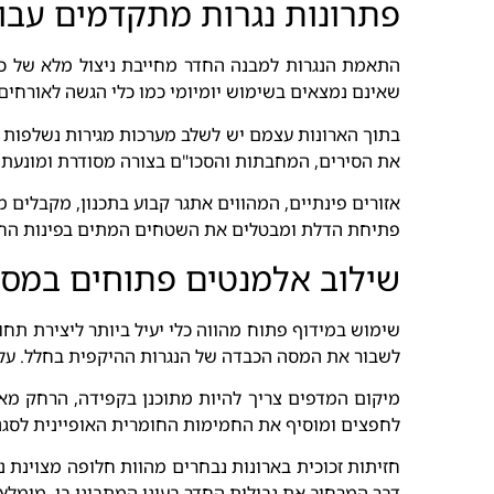
פתרונות נגרות מתקדמים עבו
התאמת הנגרות למבנה החדר מחייבת ניצול מלא של כל 
שאינם נמצאים בשימוש יומיומי כמו כלי הגשה לאורחים.
בתוך הארונות עצמם יש לשלב מערכות מגירות נשלפות 
את הסירים, המחבתות והסכו"ם בצורה מסודרת ומונעת ב
אזורים פינתיים, המהווים אתגר קבוע בתכנון, מקבלים 
פתיחת הדלת ומבטלים את השטחים המתים בפינות החדר.
שילוב אלמנטים פתוחים במסגר
שימוש במידוף פתוח מהווה כלי יעיל ביותר ליצירת תחו
לשבור את המסה הכבדה של הנגרות ההיקפית בחלל. על גב
מיקום המדפים צריך להיות מתוכנן בקפידה, הרחק מאזו
לחפצים ומוסיף את החמימות החומרית האופיינית לסגנו
חזיתות זכוכית בארונות נבחרים מהוות חלופה מצוינת 
דבר המרחיב את גבולות החדר בעיני המתבונן בו. מומלץ 