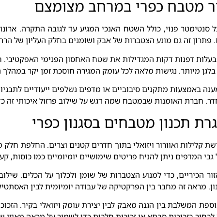
ר מטבח כפרי במרחב מצומצם
סנטימטר פנוי, כולל השטח האנכי המגיע עד לגובה התקרה. ארונו
 פתרון זה גם מונע הצטברות של אבק ושומנים בחלק העליון של הרה
בעלות דפנות דקות המגדילות את שטח האחסון הפנימי האפקטיבי. ח
לגן מיותר. נגישות מלאה לכל עומק המגירה חוסכת זמן יקר במהלך 
מענה באמצעות מתקנים סיבוביים או מדפים נשלפים ייעודיים לתבניות
 חברת האומנות שבמטבח שמה דגש על שילוב פרזול איכותי זה כדי
ת תכנון מטבחים בסגנון כפרי
שת קלילות ואוורור ויזואלי בתוך חדרים קטנים וצרים. החלפת חלק
י המדפים ניתן להניח פריטים שימושיים יומיומיים כמו כוסות, קער
ר הכיריים, כדי למנוע הצטברות של שומן ולכלוך על הכלים. שילוב 
ן. מראה זה מחבר בין הפרקטיקה של עבודה יומיומית לבין האסתטי
נוספת המשלבת בין הגנה מאבק לבין יצירת עומק ויזואלי בקיר. הזכ
לבחור בזכוכית סבתא או זכוכית חלבית כדי לשמור על מראה מאוזן שא