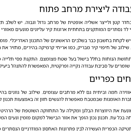
ודה ליצירת מרחב פתוח
בחדר קטן ולייצר אשליה אופטית של מרחב גדול וגבוה. יש לשלב 
ד נסתרים המותקנים בתחתית ארונות קיר עליונים מונעים מאזורי 
שיש לקחת בחשבון כבר בשלבים הראשונים של התכנון האדריכלי. מומ
שילוב של חיפוי קיר מבריק, כמו אריחי קרמיקה בהירים, מחזיר את
חושת הנוחות בחלל בישול בעל שטח מצומצם. התקנת פסי תלייה מ
ו שומרים על סביבת עבודה נקייה ופרקטית, המאפשרת להתנהל ביעיל
ים כפריים
אווירה חמה וביתית גם ללא מרחבים עצומים. שילוב של גוונים בהי
ברת האומנות שבמטבח מאפשרת להגשים חזון זה באמצעות תכנון קפ
עת את היווצרות הבלגן ומקילה על התחזוקה השוטפת של הרהיטים.
כל עת. תכנון נכון הופך את אזור הבישול למקום מזמין ונעים המש
תטיקה הכפרית העשירה לבין פתרונות האחסון המודרניים הנסתרים מן