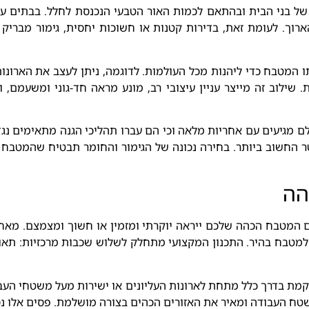
 בני הבית ובהתאם לכמות האור הטבעי הנכנסת לחלל. בבתים עם 
ארוך. לעומת זאת, בדירות קטנות או חשוכות יחסית, גימור מבריק 
ו המטבח כדי ליהנות מכל העולמות. לדוגמה, ניתן לעצב את הארונות 
 שילוב זה מייצר עניין עיצובי רב, מונע מראה חד-גוני ומשעמם
לם מגיעים עם אחריות מלאה וכי הם עברו תהליכי הגנה מתאימים נג
טר החשוב ביותר. בחירה נכונה של הגימור והחומר תבטיח שהמטבח
הה
המטבח הכהה שלכם ייראה יוקרתי ומזמין או חשוך ומצמצם. מאחר 
 למטבח בהיר. התכנון המקצועי מתחלק לשלוש שכבות מרכזיות: תאו
ת בדרך כלל מתחת לארונות העליונים או ישירות מעל משטחי העבודה
ח העבודה ומאיר את האזורים הכהים בצורה מושלמת. פסים אלו נסתר