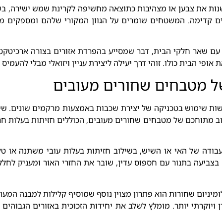
משנות את צבען או מצהיבות כתוצאה מחשיפה לקרינת שמש ישירה, בש
דימה. המשטחים שומרים על הגוון המקורי שלהם ומספקים מראה 
 עם שאר חלקי הבית, דבר שמסייע בהפרדת אזורים בצורה ארכיטקטו
פי הבית כולו. זוהי דרך יעילה ליצירת עניין ויזואלי מבלי להעמיס 
ל מטבחים שחורים מעובים
עשות שימוש בטכניקה של יצירת שכבות באמצעות מרקמים שונים. 
לוב מתוחכם של מטבחים שחורים מעובים, הכוללים חזיתות בעלות חר
דה של האי או השיש, בשילוב חזיתות בעלות עובי משתנה או טקס
בצביעה בתנור עם חספוס עדין, שובר את החזרי האור ומעניק לחלל 
ומיניום שחורות הוא פתרון מצוין נוסף שמוסיף קלילות למבנה המע
יוקרתי יותר. מומלץ לשלב את יחידות הזכוכית באזורים הגבוהים 