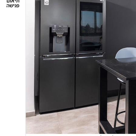
תיאום
פגישה