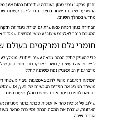
יתרון פרקטי נוסף טמון בעובדה שחזיתות כהות אינן 
ההשקעה שלכם תישמר במצב נהדר למשך עשרות שנים ק
מחדש במהלך השנים.
הבחירה בגוון הכהה מאפשרת גם יצירת ניגודיות חזקה
המטבח הופך לאלמנט עיצובי עצמאי ומרשים שמגדיר את או
חומרי גלם ומרקמים בעולם ש
כדי להעניק לחלל הכהה מראה עשיר וייחודי, מומלץ ל
לייצר מראה תעשייתי, משרדי או קר מדי. מסיבה זו, שי
מייצר עניין רב ומעניק נפח משתנה לחלל.
המראה המעובה מושג לרוב באמצעות עיבוי משטחי העבו
מושחר המציג את הגידים הטבעיים של העץ, או שימוש 
בהתאם לזווית כניסת אור השמש במהלך שעות היום.
שילוב של זכוכית כהה או זכוכית סבתא בתוך מסגרות אל
הארונות, שוברת את המסה הכהה ומייצרת מראה מעודן ו
אזור הישיבה.