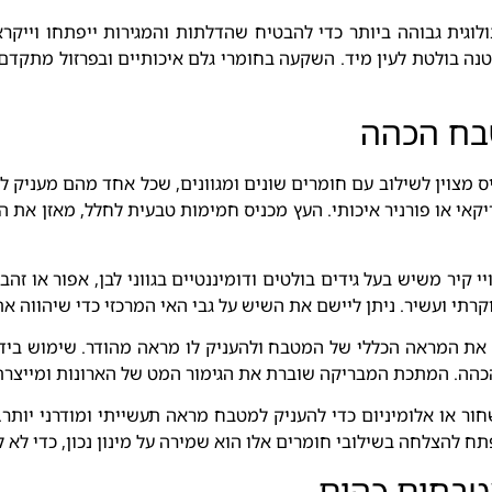
לוגית גבוהה ביותר כדי להבטיח שהדלתות והמגירות ייפתחו וייקרא
קטנה בולטת לעין מיד. השקעה בחומרי גלם איכותיים ובפרזול מתק
בח הכהה
 מצוין לשילוב עם חומרים שונים ומגוונים, שכל אחד מהם מעניק למ
ריקאי או פורניר איכותי. העץ מכניס חמימות טבעית לחלל, מאזן את 
קיר משיש בעל גידים בולטים ודומיננטיים בגווני לבן, אפור או זה
רתי ועשיר. ניתן ליישם את השיש על גבי האי המרכזי כדי שיהווה א
את המראה הכללי של המטבח ולהעניק לו מראה מהודר. שימוש בידיות,
הכהה. המתכת המבריקה שוברת את הגימור המט של הארונות ומייצרת
חור או אלומיניום כדי להעניק למטבח מראה תעשייתי ומודרני יותר.
ח להצלחה בשילובי חומרים אלו הוא שמירה על מינון נכון, כדי לא ל
מטבחים כהים