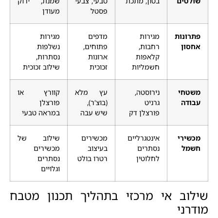
שולטים
בטון, מתכת
טבעי, צבעי
שמנת, ירוק
פסטל
מעודן
פתרונות
מגירות
מדפים
מגירות
אחסון
רחבות,
פתוחים,
נשלפות
קלאפות
ארונות
נסתרות,
חשמליות
זכוכית
שילוב זכוכית
משטחי
נירוסטה,
עץ מלא
קוורץ או
עבודה
גרניט
(בוצ'ר),
פורצלן
פורצלן דק
שיש עבה
במראה טבעי
מכשירי
אינטגרליים
מכשירים
שילוב של
חשמל
נסתרים
בעיצוב
מכשירים
לחלוטין
רטרו בולט
נסתרים
וגלויים
שילוב אי מרכזי בתהליך תכנון מטבח
מודרני