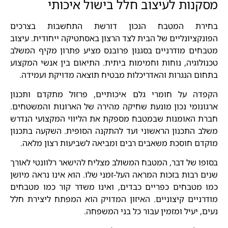
מסקנות לעיצוב חלל בישול איכותי
בחירת המטבח הנכון דורשת התחשבות בצרכים
הפונקציונליים של הבית לצד הרצון באסתטיקה ייחודית. עיצוב
מטבחים מודרניים בסגנון פרובנס מציע פתרון מקיף המשלב
טכנולוגיה, נוחות וחמימות ביתית. התיאום בין אנשי המקצוע
בתחום הנגרות והאדריכלות מבטיח תוצאה מדויקת ועמידה.
הקפדה על חומרי גלם איכותיים, פרזול מתקדם ותכנון
ארגונומי נכון מונעת שחיקה מהירה של הארונות והמשטחים.
חברת האומנות שבמטבח מספקת את הליווי המקצועי הנדרש
משלב התכנון הראשוני ועד להתקנה הסופית. השקעה בתכנון
מוקדם חוסכת משאבים רבים ומביאה לשביעות רצון מלאה.
בסופו של דבר, המטבח המשולב מצליח להישאר רלוונטי לאורך
שנים רבות בזכות המראה העל-זמני שלו. הוא אינו נראה מיושן
כמו מטבחים כפריים כבדים, ואינו משדר קור כמו מטבחים
מודרניים קיצוניים. האיזון המדויק הוא המפתח ליצירת חלל
נעים, יעיל ומזמין עבור כל בני המשפחה.