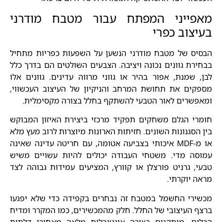
מאפייני המפתח עבור מטבח מודרני
בעיצוב כפרי
הבסיס של מטבח מודרני הנשען על השפעות כפריות מתחיל
בבחירת גוונים נכונה ויציבה. הצבעים השולטים הם בדרך כלל
לבן, שמנת, אפור בהיר או גווני מרווה עדינים. גוונים אלו
מספקים את תחושת המרחב והניקיון של העיצוב העכשווי,
ומאפשרים לאור הטבעי להשתקף בחלל בצורה מקסימלית.
חומרי הגלם משחקים תפקיד מרכזי ביצירת האיזון המבוקש
בין הסגנונות השונים. חזיתות הארונות מיוצרות לרוב מעץ מלא
או מ-MDF איכותי בצביעה אטומה, עם חריטה עדינה שאינה
עמוסה מדי. משטחי העבודה יכולים להיות עשויים משיש
טבעי, גרניט פורצלן או קוורץ, המציעים עמידות גבוהה לצד
מראה יוקרתי.
מכשירי החשמל במטבח זה נבחרים בקפידה כדי שלא יפגעו
ברצף העיצובי של החלל. חלק מהמכשירים, כמו המקרר ומדיח
הכלים, מותקנים בצורה אינטגרלית מלאה מאחורי דלתות