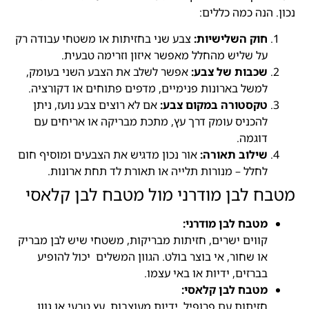
נכון. הנה כמה כללים:
חוק השלישיות:
צבע שני בחזיתות או משטחי עבודה רק
על שליש מהחלל מאפשר איזון וזרימה טבעית.
שכבות של צבע:
אפשר לשלב את הצבע השני בעומק,
למשל בארונות פנימיים, מדפים פתוחים או דקורציה.
טקסטורה במקום צבע:
אם לא רוצים צבע נועז, ניתן
להכניס עומק דרך עץ, מתכת מבריקה או אריחים עם
דוגמה.
שילוב תאורה:
אור נכון מדגיש את הצבעים ומוסיף חום
לחלל – מנורות תלייה או תאורת לד תחת ארונות.
מטבח לבן מודרני מול מטבח לבן קלאסי
מטבח לבן מודרני:
קווים ישרים, חזיתות מבריקות, משטחי שיש לבן מבריק
או שחור, אי בוצר בולט. הגוון המשלים יכול להופיע
בברזים, ידיות או באי עצמו.
מטבח לבן קלאסי:
חזיתות עם פרופיל, ידיות מעוצבות, עץ טבעי או גוון