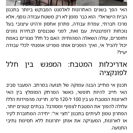
האי הפך בשנים האחרונות לאלמנט המבוקש ביותר בתכנון
הבית הישראלי. הוא כבר מזמן לא רק משטח עבודה נוסף, אלא
מרכז חברתי, עמדת עבודה, פתרון אחסון ורהיט עיצובי בעל
נוכחות דומיננטית. עם זאת, לפני שנכנסים לבחירת גוונים
וחומרים, עולה השאלה המהותית: האם כל חלל מגורים באמת
יכול להכיל אי, ואיך הופכים אותו מפריט אופנתי לכלי עבודה
יעיל?
אדריכלות המטבח: המפגש בין חלל
לפונקציה
תכנון אי מחייב הבנה עמוקה של תנועה במרחב. המעבר סביב
האי חייב להיות חופשי, כאשר המרחק המומלץ בין האי
לארונות המטבח נע בין 100 ל-120 ס"מ. חריגה מהמידות הללו
עלולה להפוך את המטבח לצפוף ומסורבל. בבתים קטנים יותר,
הפתרון טמון לעיתים בתכנון "חצי אי": יחידה המחוברת לקיר
או לארונות, המעניקה את אותן יתרונות ללא חסימת נתיבי
התנועה.