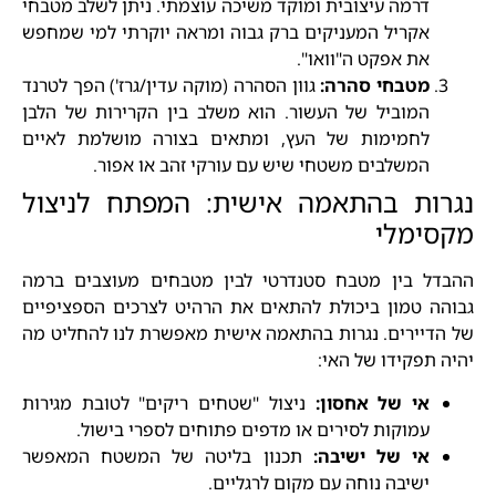
דרמה עיצובית ומוקד משיכה עוצמתי. ניתן לשלב מטבחי
אקריל המעניקים ברק גבוה ומראה יוקרתי למי שמחפש
את אפקט ה"וואו".
מטבחי סהרה:
גוון הסהרה (מוקה עדין/גרז') הפך לטרנד
המוביל של העשור. הוא משלב בין הקרירות של הלבן
לחמימות של העץ, ומתאים בצורה מושלמת לאיים
המשלבים משטחי שיש עם עורקי זהב או אפור.
נגרות בהתאמה אישית: המפתח לניצול
מקסימלי
ההבדל בין מטבח סטנדרטי לבין מטבחים מעוצבים ברמה
גבוהה טמון ביכולת להתאים את הרהיט לצרכים הספציפיים
של הדיירים. נגרות בהתאמה אישית מאפשרת לנו להחליט מה
יהיה תפקידו של האי:
אי של אחסון:
ניצול "שטחים ריקים" לטובת מגירות
עמוקות לסירים או מדפים פתוחים לספרי בישול.
אי של ישיבה:
תכנון בליטה של המשטח המאפשר
ישיבה נוחה עם מקום לרגליים.