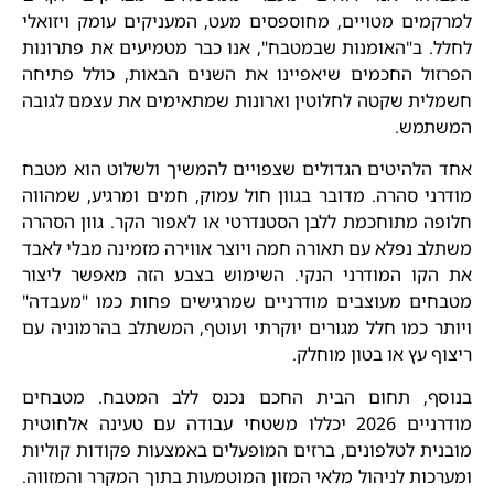
למרקמים מטויים, מחוספסים מעט, המעניקים עומק ויזואלי
לחלל. ב"האומנות שבמטבח", אנו כבר מטמיעים את פתרונות
הפרזול החכמים שיאפיינו את השנים הבאות, כולל פתיחה
חשמלית שקטה לחלוטין וארונות שמתאימים את עצמם לגובה
המשתמש.
אחד הלהיטים הגדולים שצפויים להמשיך ולשלוט הוא מטבח
מודרני סהרה. מדובר בגוון חול עמוק, חמים ומרגיע, שמהווה
חלופה מתוחכמת ללבן הסטנדרטי או לאפור הקר. גוון הסהרה
משתלב נפלא עם תאורה חמה ויוצר אווירה מזמינה מבלי לאבד
את הקו המודרני הנקי. השימוש בצבע הזה מאפשר ליצור
מטבחים מעוצבים מודרניים שמרגישים פחות כמו "מעבדה"
ויותר כמו חלל מגורים יוקרתי ועוטף, המשתלב בהרמוניה עם
ריצוף עץ או בטון מוחלק.
בנוסף, תחום הבית החכם נכנס ללב המטבח. מטבחים
מודרניים 2026 יכללו משטחי עבודה עם טעינה אלחוטית
מובנית לטלפונים, ברזים המופעלים באמצעות פקודות קוליות
ומערכות לניהול מלאי המזון המוטמעות בתוך המקרר והמזווה.