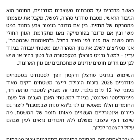
כאשר מדברים על מטבחים מעוצבים מודרניים, החומר הוא
הגיבור הראשי. מטבח מודרני סהרה, למשל, מקבל את עוצמתו
מהמרקם של החזית. בין אם מדובר בגימור צבע בתנור במט
משי ובין אם מדובר בפורמייקה נאנו מתקדמת, הגוון החולי
הזה משנה את פניו לפי האור בחלל. ב"האומנות שבמטבח",
אנו ממליצים לשלב את גוון הסהרה עם משטחי עבודה בניגוד
עדין – למשל גרניט פורצלן בטקסטורה של בטון בהיר או שיש
לבן עם גידים חומים עדינים שמתכתבים עם גוון הארונות.
השימוש בגרניט פורצלן ודקטון הפך לסטנדרט במטבחים
מודרניים 2026 בזכות היכולת לייצר משטחים דקים מאוד
בעובי של 12 מ"מ בלבד. עובי זה מעניק למטבח מראה חד,
מינימליסטי ואלגנטי, בניגוד למשטחי האבן העבים של פעם.
החומרים הללו מאפשרים לנו ב"האומנות שבמטבח" ליצור גם
כיורים אינטגרליים העשויים מאותו חומר של המשטח, מה
שיוצר רצף עיצובי מושלם ללא חיבורים נראים לעין שבהם
עלול להצטבר לכלוך.
מעבר לאסתטיקה, הבחירה בחומרים מתקדמים עבור מטבחים