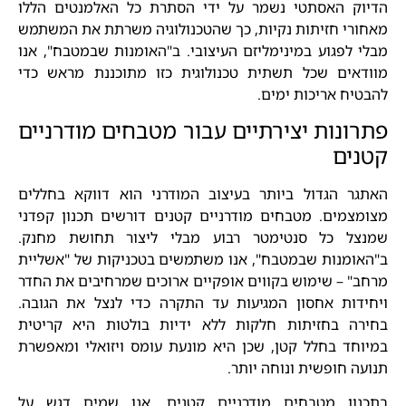
הדיוק האסתטי נשמר על ידי הסתרת כל האלמנטים הללו
מאחורי חזיתות נקיות, כך שהטכנולוגיה משרתת את המשתמש
מבלי לפגוע במינימליזם העיצובי. ב"האומנות שבמטבח", אנו
מוודאים שכל תשתית טכנולוגית כזו מתוכננת מראש כדי
להבטיח אריכות ימים.
פתרונות יצירתיים עבור מטבחים מודרניים
קטנים
האתגר הגדול ביותר בעיצוב המודרני הוא דווקא בחללים
מצומצמים. מטבחים מודרניים קטנים דורשים תכנון קפדני
שמנצל כל סנטימטר רבוע מבלי ליצור תחושת מחנק.
ב"האומנות שבמטבח", אנו משתמשים בטכניקות של "אשליית
מרחב" – שימוש בקווים אופקיים ארוכים שמרחיבים את החדר
ויחידות אחסון המגיעות עד התקרה כדי לנצל את הגובה.
בחירה בחזיתות חלקות ללא ידיות בולטות היא קריטית
במיוחד בחלל קטן, שכן היא מונעת עומס ויזואלי ומאפשרת
תנועה חופשית ונוחה יותר.
בתכנון מטבחים מודרניים קטנים, אנו שמים דגש על