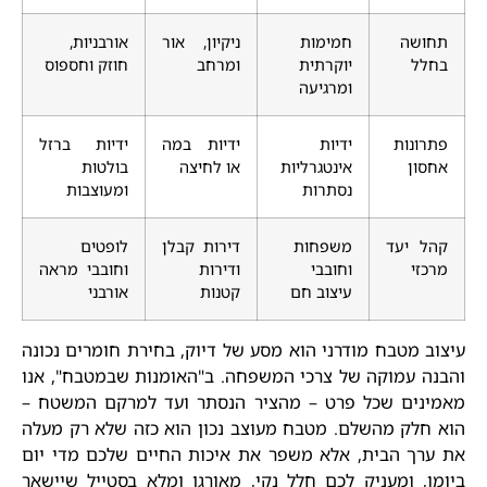
תחושה
חמימות
ניקיון, אור
אורבניות,
בחלל
יוקרתית
ומרחב
חוזק וחספוס
ומרגיעה
פתרונות
ידיות
ידיות במה
ידיות ברזל
אחסון
אינטגרליות
או לחיצה
בולטות
נסתרות
ומעוצבות
קהל יעד
משפחות
דירות קבלן
לופטים
מרכזי
וחובבי
ודירות
וחובבי מראה
עיצוב חם
קטנות
אורבני
עיצוב מטבח מודרני הוא מסע של דיוק, בחירת חומרים נכונה
והבנה עמוקה של צרכי המשפחה. ב"האומנות שבמטבח", אנו
מאמינים שכל פרט – מהציר הנסתר ועד למרקם המשטח –
הוא חלק מהשלם. מטבח מעוצב נכון הוא כזה שלא רק מעלה
את ערך הבית, אלא משפר את איכות החיים שלכם מדי יום
ביומו, ומעניק לכם חלל נקי, מאורגן ומלא בסטייל שיישאר