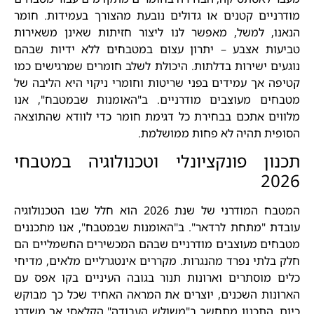
מודרניים קטנים או גדולים נובעת מהצורך בעמידות. חומר
הנאנו, למשל, מאפשר לנו ליצור חזיתות שאינן משאירות
טביעות אצבע – יתרון עצום במטבחים ללא ידיות שבהם
נוגעים ישירות בדלתות. היכולת לשלב חומרים שמרגישים כמו
קטיפה אך עמידים בפני שריטות וחומרי ניקוי היא הליבה של
מטבחים מעוצבים מודרניים. ב"האומנות שבמטבח", אנו
מלווים אתכם בבחירת כל דגימת חומר כדי לוודא שהתוצאה
הסופית תהיה לא פחות ממושלמת.
תכנון פונקציונלי וטכנולוגיה במטבחי
2026
המטבח המודרני של שנת 2026 הוא חלל שבו הטכנולוגיה
עובדת "מתחת לרדאר". ב"האומנות שבמטבח", אנו מתכננים
מטבחים מעוצבים מודרניים שבהם המכשירים החשמליים הם
חלק בלתי נפרד מהנגרות. מקררים אינטגרליים מלאים, מדיחי
כלים מוסתרים וארונות תנור בגובה העיניים בקו אפס עם
הארונות השכנים, יוצרים את המראה האחיד שכל כך מבוקש
כיום. התכנון מתחשב ב"משולש העבודה" הקלאסי אך משדרג