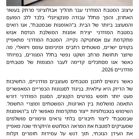
עיצוב המטבח המודרני עבר תהליך אבולוציוני מרתק בעשור
האחרון, והפך מחלל עבודה פונקציונלי בלבד ללב הפועם
והמעוצב ביותר של הבית. ב"האומנות שבמטבח", אנו רואים
במטבח המודרני יצירת אמנות המשלבת הנדסת אנוש
מתקדמת עם אסתטיקה נקייה. המטבח המודרני מתאפיין
בקווים ישרים, משטחים רחבים ומינימום עומס ויזואלי, מה
שיוצר תחושת מרחב ושקט נפשי בחלל המגורים, במיוחד
כאשר אנו מסתכלים קדימה לעבר המגמות של מטבחים
מודרניים 2026.
כאשר ניגשים לתכנן מטבחים מעוצבים מודרניים, החשיבות
של הדיוק היא עילאית. בניגוד לסגנונות הכפריים המאפשרים
מעט יותר חופש בפרטים הקטנים, הסגנון המודרני דורש
התאמה מושלמת בין הארונות, המשטחים ומוצרי החשמל.
השימוש בטכנולוגיות ייצור מתקדמות מאפשר לנו ב"האומנות
שבמטבח" ליצור חיבורים בלתי נראים וגימורים מושלמים
שמעניקים למטבח את המראה המלוטש והיוקרתי שכה מאפיין
את העידן הנוכחי, תוך דגש על עמידות חומרים וקלות