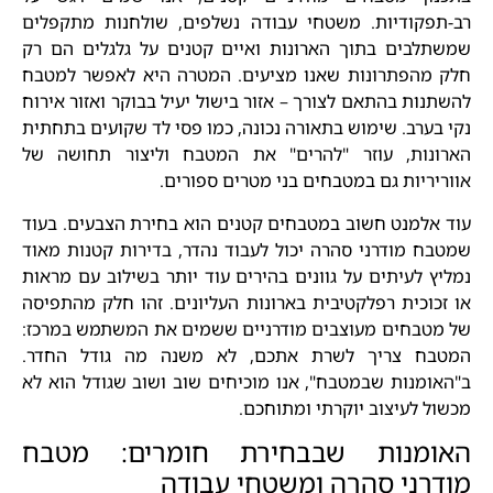
רב-תפקודיות. משטחי עבודה נשלפים, שולחנות מתקפלים
שמשתלבים בתוך הארונות ואיים קטנים על גלגלים הם רק
חלק מהפתרונות שאנו מציעים. המטרה היא לאפשר למטבח
להשתנות בהתאם לצורך – אזור בישול יעיל בבוקר ואזור אירוח
נקי בערב. שימוש בתאורה נכונה, כמו פסי לד שקועים בתחתית
הארונות, עוזר "להרים" את המטבח וליצור תחושה של
אווריריות גם במטבחים בני מטרים ספורים.
עוד אלמנט חשוב במטבחים קטנים הוא בחירת הצבעים. בעוד
שמטבח מודרני סהרה יכול לעבוד נהדר, בדירות קטנות מאוד
נמליץ לעיתים על גוונים בהירים עוד יותר בשילוב עם מראות
או זכוכית רפלקטיבית בארונות העליונים. זהו חלק מהתפיסה
של מטבחים מעוצבים מודרניים ששמים את המשתמש במרכז:
המטבח צריך לשרת אתכם, לא משנה מה גודל החדר.
ב"האומנות שבמטבח", אנו מוכיחים שוב ושוב שגודל הוא לא
מכשול לעיצוב יוקרתי ומתוחכם.
האומנות שבבחירת חומרים: מטבח
מודרני סהרה ומשטחי עבודה