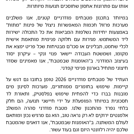
אותו עם פתרונות אחסון שחוסכים תנועות מיותרות.
במיוחד בתכנון מטבחים מודרניים קטנים, אנו משלבים
מערכות פרזול חכמות המאפשרות ניצול של פינות "מתות"
באמצעות יחידות נשלפות המביאות את כל התכולה ישירות
ליד המשתמש. מגירות עם חלוקה פנימית מותאמת אישית
לכלי שחמט, תבלינים או סכו"ם מבטיחות שכל פריט ימצא את
מקומו, ושמשטח העבודה יישאר פנוי ונקי – עיקרון יסוד
בעיצוב המודרני. ב"האומנות שבמטבח", אנו מאמינים שסדר
חיצוני מתחיל בארגון פנימי קפדני.
העתיד של מטבחים מודרניים 2026 טומן בחובו גם דגש על
קיימות. שימוש בחומרים ממוחזרים, מערכות לסינון מים
מובנות בברז כדי להפחית שימוש בפלסטיק, ותאורת לד
חסכונית במיוחד המופעלת על ידי חיישני תנועה, הם חלק
בלתי נפרד מהתכנון שלנו. מטבח מודרני סהרה המשלב
אלמנטים ירוקים לא רק נראה טוב, הוא גם מרגיש נכון ומותאם
לעולם המשתנה. ב"האומנות שבמטבח", אנו דואגים שהמטבח
שלכם יהיה רלוונטי היום וגם בעוד עשור.