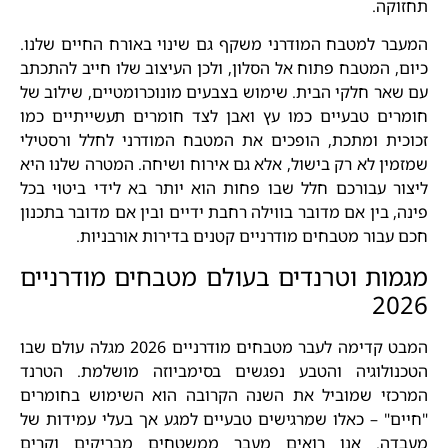
תחזוקה.
המעבר למטבח המודרני משקף גם שינוי באורח החיים שלנו.
כיום, המטבח פתוח אל הסלון, ולכן העיצוב שלו חייב להתכתב
עם שאר חלקי הבית. שימוש בצבעים מונוכרומטיים, שילוב של
חומרים טבעיים כמו עץ ואבן לצד חומרים תעשייתיים כמו
זכוכית ומתכת, הופכים את המטבח המודרני לחלל ורסטילי
שמזמין לא רק בישול, אלא גם אירוח ושיחה. המטרה שלנו היא
ליצור עבורכם חלל שבו פחות הוא יותר בא לידי ביטוי בכל
פינה, בין אם מדובר בווילה רחבת ידיים ובין אם מדובר בתכנון
חכם עבור מטבחים מודרניים קטנים בדירות אורבניות.
מגמות וטרנדים בעולם מטבחים מודרניים
2026
המבט קדימה לעבר מטבחים מודרניים 2026 מגלה עולם שבו
הטכנולוגיה והטבע נפגשים בסימביוזה מושלמת. הטרנד
המרכזי שמוביל את השנה הקרובה הוא השימוש בחומרים
"חיים" – כאלו שמרגישים טבעיים למגע אך בעלי עמידות של
מעבדה. אנו רואים מעבר ממשטחים מבריקים וקרים