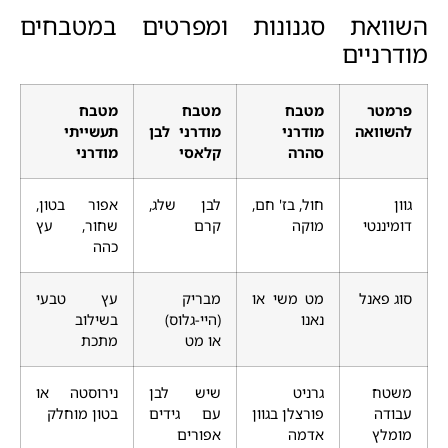
השוואת סגנונות ומפרטים במטבחים
מודרניים
פרמטר
מטבח
מטבח
מטבח
להשוואה
מודרני
מודרני לבן
תעשייתי
סהרה
קלאסי
מודרני
גוון
חול, בז' חם,
לבן שלג,
אפור בטון,
דומיננטי
מוקה
קרם
שחור, עץ
כהה
סוג פאנל
מט משי או
מבריק
עץ טבעי
נאנו
(היי-גלוס)
בשילוב
או מט
מתכת
משטח
גרניט
שיש לבן
נירוסטה או
עבודה
פורצלן בגוון
עם גידים
בטון מוחלק
מומלץ
אדמה
אפורים