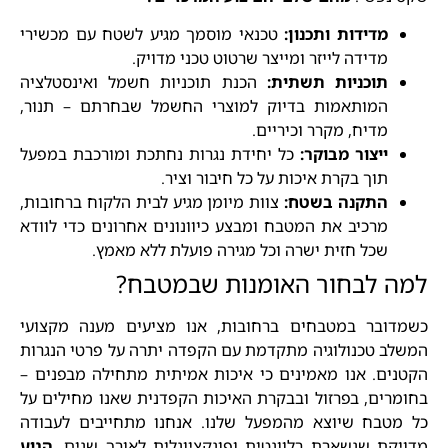
מדידות ותכנון:
טכנאי מוסמך מגיע לשטח עם מכשירי
מדידה לייזר ומייצר שרטוט טכני מדויק.
תוכניות תשתית:
הכנת תוכניות חשמל ואינסטלציה
המותאמות בדיוק למוצרי החשמל שבחרתם – תנור,
מדיח, מקרר וכיריים.
ייצור מבוקר:
כל יחידת נגרות נחתכת ומורכבת במפעל
תוך בקרת איכות על כל חיבור וציר.
התקנה בשטח:
צוות מיומן מגיע לבית הלקוח ברחובות,
מרכיב את המטבח ומבצע כיוונונים אחרונים כדי לוודא
שכל חזית ישרה וכל מגירה פועלת ללא מאמץ.
למה לבחור האומנות שבמטבח?
כשמדובר במטבחים ברחובות, אנו מציעים מענה מקצועי
המשלב טכנולוגיה מתקדמת עם הקפדה יתרה על פרטי הנגרות
הקטנים. אנו מאמינים כי איכות אמיתית מתחילה מבפנים –
בחומרים, בפרזול ובבקרת האיכות הקפדנית שאנו מחילים על
כל מטבח שיוצא מהמפעל שלנו. אנחנו מתחייבים לעבודה
מדויקת שנשארת רלוונטית ופונקציונלית לאורך שנים.
הגיע