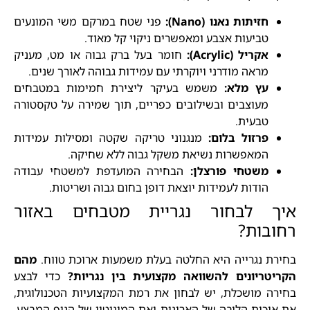
חזיתות נאנו (Nano):
פני שטח במרקם משי המונעים
טביעות אצבע ומאפשרים ניקוי קל מאוד.
אקריל (Acrylic):
חומר בעל ברק גבוה או מט, מעניק
מראה מודרני ויוקרתי עם עמידות גבוהה לאורך שנים.
עץ מלא:
משמש בעיקר ליצירת חמימות במטבחים
מעוצבים ובשילובים כפריים, תוך שמירה על טקסטורה
טבעית.
פרזול בלום:
מנגנוני טריקה שקטה ומסילות עמידות
המאפשרות נשיאת משקל גבוה ללא שחיקה.
משטחי פורצלן:
הבחירה המועדפת למשטחי עבודה
הודות לעמידות יוצאת דופן בחום גבוה ושריטות.
איך לבחור נגריית מטבחים באזור
רחובות?
בחירת נגרייה היא החלטה בעלת משמעות ארוכת טווח.
מהם
הקריטריונים להשוואה מקצועית בין נגריות?
כדי לבצע
בחירה מושכלת, יש לבחון את רמת המקצועיות הטכנולוגית,
את איכות הליבה של הארונות ואת המוניטין של הגוף המבצע.