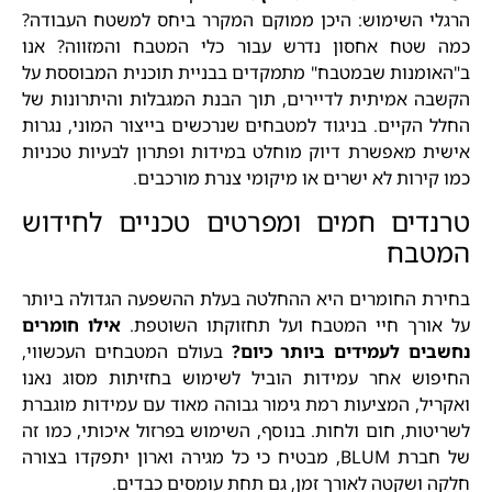
הרגלי השימוש: היכן ממוקם המקרר ביחס למשטח העבודה?
כמה שטח אחסון נדרש עבור כלי המטבח והמזווה? אנו
ב"האומנות שבמטבח" מתמקדים בבניית תוכנית המבוססת על
הקשבה אמיתית לדיירים, תוך הבנת המגבלות והיתרונות של
החלל הקיים. בניגוד למטבחים שנרכשים בייצור המוני, נגרות
אישית מאפשרת דיוק מוחלט במידות ופתרון לבעיות טכניות
כמו קירות לא ישרים או מיקומי צנרת מורכבים.
טרנדים חמים ומפרטים טכניים לחידוש
המטבח
בחירת החומרים היא ההחלטה בעלת ההשפעה הגדולה ביותר
על אורך חיי המטבח ועל תחזוקתו השוטפת.
אילו חומרים
נחשבים לעמידים ביותר כיום?
בעולם המטבחים העכשווי,
החיפוש אחר עמידות הוביל לשימוש בחזיתות מסוג נאנו
ואקריל, המציעות רמת גימור גבוהה מאוד עם עמידות מוגברת
לשריטות, חום ולחות. בנוסף, השימוש בפרזול איכותי, כמו זה
של חברת BLUM, מבטיח כי כל מגירה וארון יתפקדו בצורה
חלקה ושקטה לאורך זמן, גם תחת עומסים כבדים.