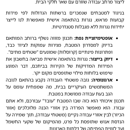
ליצור מרחב עבודה שזורם עם שאר חלקי הבית.
בניגוד למטבחים שנמכרים ברשתות הגדולות לפי מידות
קבועות מראש, נגרות בהתאמה אישית מאפשרת לנו לייצר
יחידות נגרות ללא מגבלות סטנדרטיות.
אופטימיזציית נפח:
תכנון מזווה נשלף ברוחב המותאם
בדיוק למסדרון המטבח, מגירות עמוקות לציוד כבד,
ופתרונות פינתיים (קרוסלות) שמונעים "שטחים מתים".
דיוק בייצור:
נגרות בהתאמה אישית מביאה בחשבון את
המידות המדויקות של הקירות בביתכם, דבר המונע
שימוש בלוחות מילוי שתופסים מקום יקר.
ארגונומיה:
גובה משטחי העבודה נקבע בהתאם לגובה
המשתמשים העיקריים בבית, מה שמפחית עומס על
הגב בעת עבודה ממושכת במטבח.
תכנון איכותי הוא כזה שבו המטבח "עובד" עבורכם, ולא אתם
עבורו. הוא מאפשר הפרדה בין אזורי הכנה מלוכלכים (אזור
הכיור) לבין אזורי עבודה נקיים (משטחי עבודה), תוך שמירה על
הנדסת אנוש שתופסת כל פרט, מהמיקום של שקעי החשמל
ועד לזווית הפתיחה של דלתות הארונות.