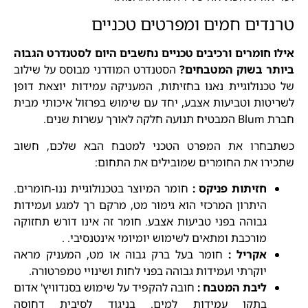
טרנדים חמים ומפרטים טכניים
אילו חומרים ורכיבים טכניים נחשבים היום לסטנדרט הגבוה
ביותר בשוק המטבחים?
הסטנדרט המודרני מבוסס על שילוב
של טכנולוגיית נאנו בחזיתות, המעניקה עמידות יוצאת דופן
לשריטות וטביעות אצבע, יחד עם שימוש בפרזול איכותי מבית
חברת Blum המבטיח תנועה חלקה לאורך עשרות שנים.
כשתבחרו את המפרט הטכני למטבח הבא שלכם, חשוב
שתכירו את החומרים שמובילים את התחום:
חזיתות פניקס :
חומר המיוצר בטכנולוגיית ננו-חומרים.
היתרון המרכזי הוא גימור מט, מרקם רך למגע ועמידות
גבוהה בפני טביעות אצבע. חומר זה אינו דורש תחזוקה
מורכבת ומתאים לשימוש יומיומי אינטנסיבי. .
אקריל :
חומר בעל ברק גבוה או מט, המעניק מראה
יוקרתי ועמידות גבוהה בפני לחות ושינויי טמפרטורה.
ליבת המטבח :
חובה להקפיד על שימוש בסנדוויץ' אדום
בתקן עמידות למים. בניגוד לסיבית דחוסה