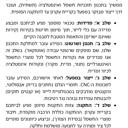
ממשיך בתכנון תוכניות חשמל ואינסטלציה (תשתית), ועובר
דרך ייצור מבוקר במפעל בקריית עקרון עד להתקנה הסופית.
שלב א': מדידות:
טכנאי מוסמך מגיע לביתכם ומבצע
מדידה עם כלי לייזר, תוך סימון חריגות בקירות (קירות
שאינם ישרים) והתאמת המטבח למבנה הקיים.
שלב ב': תכנון ושרטוט:
המידע עובר למחלקת התכנון
שלנו, שם מופקים שרטוטי עבודה (אוטוקאד). בשלב זה
אנו מגדירים את נקודות החשמל לכל מוצרי החשמל
האינטגרליים (תנור, מדיח, מקרר) ונקודות אינסטלציה
לכיור ומדיח.
שלב ג': ייצור במפעל:
לאחר אישורכם, המידע עובר
למכונות ה-CNC. חומרי הגלם נחתכים בדיוק אבסולוטי,
והקנטים מודבקים בטכנולוגיית לייזר (או קנטים חזקים)
להבטחת עמידות גבוהה נגד רטיבות.
שלב ד': התקנה:
צוות התקנות מיומן מגיע לביתכם
בקריית עקרון. ההתקנה כוללת הרכבה מוקפדת, חיבור
מוצרי החשמל (במידת הצורך), וביצוע כיוונונים סופיים
לכל ציר ומגירה עד לתנועה מושלמת וחלקה.