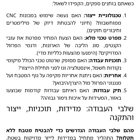
כשאתם בוחנים ספקים, הקפידו לשאול:
טכנולוגיית ייצור:
האם נעשה שימוש במכונות CNC
ממוחשבות? (חיוני להבטחת דיוק של מילימטרים
וחיבורים חזקים).
מפרט טכני מלא:
האם הצעת המחיר מפרטת את עובי
הקנטים, סוג הליבה של הארונות, ודגמי הפרזול
המדויקים? (הימנעו מהצעות כלליות מדי).
תוכניות עבודה:
האם מסופק שרטוט טכני הכולל מיקומי
נקודות חשמל, אינסטלציה וגז לפני תחילת הייצור?
אחריות:
האם ניתנת אחריות מקיפה על גוף המטבח ועל
מנגנוני הפרזול מול היצרן/היבואן?
תיק עבודות:
האם ראיתם עבודות קודמות שבוצעו
באזור, המעידות על איכות גימור גבוהה?
שלבי העבודה: מדידות, תוכניות, ייצור
והתקנה
מהם שלבי העבודה הנדרשים כדי להבטיח מטבח ללא
תקלות?
התהליך מתחיל במדידות לייזר מדויקות בשטח,