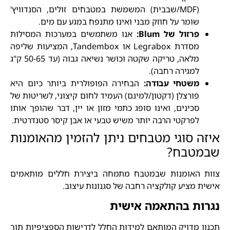
(MDF/שבבית) המשמשת במטבחים זולים, הסנדוויץ'
שומר על חוזק מבני ואינו מתנפח במגע עם מים.
פרזול של Blum:
אנו משתמשים במערכות המסילות
מסדרת Legrabox או Tandembox, המציעות שליפה
מלאה, טריקה שקטה וכושר נשיאה גבוה (עד 50-65 ק"ג
למגירה רחבה).
משטחי עבודה:
הבחירה הפופולרית ביותר כיום היא
פורצלן (דקטון/למינם) העמיד לחום קיצוני, לשריטות של
סכינים, ואינו סופג כתמי מזון או יין, דבר שהופך אותו
לפרקטי הרבה יותר משיש טבעי או אבן קיסר סטנדרטית.
איזה סוגי מטבחים ניתן להזמין מהאומנות
שבמטבח?
צוות האומנות שבמטבח מתמחה ביצירת חללים מותאמים
אישית מציע קולקציה רחבה של סגנונות עיצוב.
נגרות בהתאמה אישית
תכנון מדויק המותאם למידות החלל לדרישות הספציפיות תוך