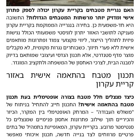
האם נגריית מטבחים בקריית עקרון יכולה לספק פתרון
אישי ומדויק יותר מרשתות המטבחים הגדולות?
התשובה
היא חד-משמעית כן. בחירה בנגרייה הממוקמת בקריית עקרון
מעניקה לתושבי האזור יתרון לוגיסטי משמעותי הכולל נגישות
פיזית לתהליך הייצור, ליווי מקצועי צמוד ופתרונות מותאמים
אישית ללא פערי תיווך. כשבוחרים נגרות מקומית, לא מקבלים
מוצר מדף סטנדרטי, אלא תכנון הנדסי ועיצובי שמותאם בדיוק
למבנה הבית, לצרכי האחסון של המשפחה ולתקציב המוגדר.
תכנון מטבח בהתאמה אישית באזור
קריית עקרון
כיצד מנצלים חלל מטבח בצורה אופטימלית בעת תכנון
מטבח בהתאמה אישית?
התכנון חייב להתחיל בניתוח של
"משולש העבודה" – המרחק האופטימלי בין המקרר, הכיור
והכיריים תוך שילוב פתרונות אחסון פנימיים שמנצלים כל
סנטימטר מרובע. בקריית עקרון, המאופיינת בתמהיל של בתים
פרטיים מרווחים לצד בנייה חדשה, תכנון איכותי מאפשר