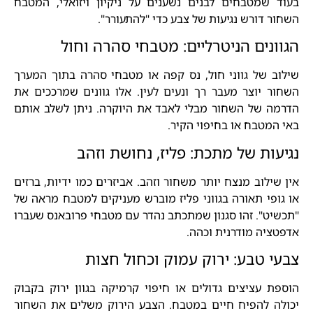
בעוד שמטבחים לבנים נשענים על ניקיון ויזואלי, המטבח
השחור דורש נגיעות של צבע כדי "להתעורר".
הגוונים הניטרליים: מטבחי סהרה וחול
שילוב של גווני חול, נס קפה או מטבחי סהרה בתוך המערך
השחור יוצר מעבר רך ונעים לעין. אלו גוונים שמרככים את
הדרמה של השחור מבלי לאבד את היוקרה. ניתן לשלב אותם
באי המטבח או בחיפוי הקיר.
נגיעות של מתכת: פליז, נחושת וזהב
אין שילוב מנצח יותר משחור וזהב. אביזרים כמו ידיות, ברזים
או גופי תאורה בגווני פליז מוברש מעניקים למטבח מראה של
"תכשיט". זהו סגנון שמתכתב נהדר עם מטבחי פרובאנס שעברו
אדפטציה מודרנית וכהה.
צבעי טבע: ירוק עמוק וכחול חצות
הוספת עציצים גדולים או חיפוי קרמיקה בגוון ירוק בקבוק
יכולה להפיח חיים במטבח. הצבע הירוק משלים את השחור