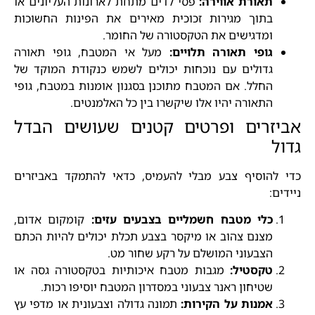
תאורת אווירה:
פסי לדים מתחת לארונות העליונים או
בתוך מגירות זכוכית מאירים את הפינות החשוכות
ומדגישים את הטקסטורה של החומר.
גופי תאורה תלויים:
מעל אי המטבח, גופי תאורה
גדולים עם נוכחות יכולים לשמש כנקודת המוקד של
החלל. אם המטבח מתוכנן בסגנון אומנות במטבח, גופי
התאורה יהיו אלו שיקשרו בין כל האלמנטים.
אביזרים ופרטים קטנים שעושים הבדל
גדול
כדי להוסיף צבע מבלי להעמיס, כדאי להתמקד באביזרים
ניידים:
כלי מטבח חשמליים בצבעים עזים:
קומקום אדום,
מצנם צהוב או מיקסר בצבע תכלת יכולים להיות הכתם
הצבעוני המושלם על רקע שחור מט.
טקסטיל:
מגבות מטבח איכותיות בטקסטורה גסה או
שטיחון ראנר צבעוני במסדרון המטבח יוסיפו רכות.
אמנות על הקירות:
תמונה גדולה וצבעונית או מדפי עץ