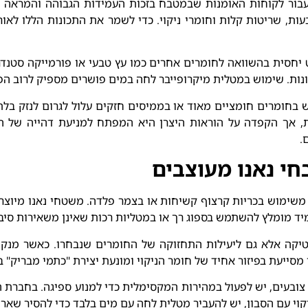
עבור לקוחות האומנות שבמטבח בזכות העמידות הגבוהה והמראה המ
, שריטות קלות וחומרי ניקוי. כדי לשמר את התכונות הללו לאור
ט יחסית בהשוואה לחומרים אחרים כמו עץ טבעי או פורמייקה סטנדר
נות. שימוש במטלית מיקרופייבר לחה במים פושרים מספיק לרוב ה
ש בחומרים חומציים מאוד או בממיסים חזקים עלול לגרום לנזק 
 אך הקפדה על הוראות היצרן היא המפתח למניעת דהייה של הגו
.
חי נאנו מעוצבים
משימוש בכריות קרצוף קשיחות או בצמר פלדה. משטחי נאנו מיוצרים 
מיד מומלץ להשתמש בספוג רך או במטליות רכות שאינן משאירות סיב
יקה אלא גם ליעילות התחזוקה של החומרים שנבחרו. כאשר מנקים
מסייעת בפיזור אחיד של חומר הניקוי ומונעת יצירת "כתמי מבריק" ב
צובעים, יש לפעול במהירות המקסימלית כדי למנוע ספיגה. בחברת
קוי עם הסבון, יש להעביר מטלית לחה עם מים בלבד כדי להסיר שארי