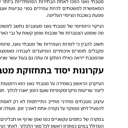
מטבחי נאנו הפכו לאחת הבחירות הפופולריות ביותר 
המאפשרת למשטחים להיות עמידים בפני טביעות אצבעות
פוגעת בשכבת הציפוי העליונה.
הניקוי היומיומי של מטבחי נאנו מעוצבים נחשב לפשו
מה שמונע הצטברות של שכבות שומן קשות על גבי הארו
חשוב להבין כי למרות העמידות של מטבחי נאנו, שימו
מקבלים חומרים איכותיים המיועדים לעבודה מאומצת,
שהמטבח ייראה כאילו הותקן זה עתה גם בעוד עשר שנים
עקרונות יסוד בתחזוקת מטב
העיקרון הראשון בשמירה על מטבחי נאנו הוא הימנעות 
ליצור שריטות מיקרוסקופיות שעם הזמן יאגרו לכלוך. ת
עיצוב מטבחים מודרני מחייב התייחסות לא רק לאסתט
להפעיל לחץ ממוקד על נקודה אחת לאורך זמן. פעולה זו 
במקרה של כתמים עקשניים כמו שמן שרוף או תבלינים 
המדולל במים כפתרון ראשון לכל סוגי הלכלוך. לאחר הני