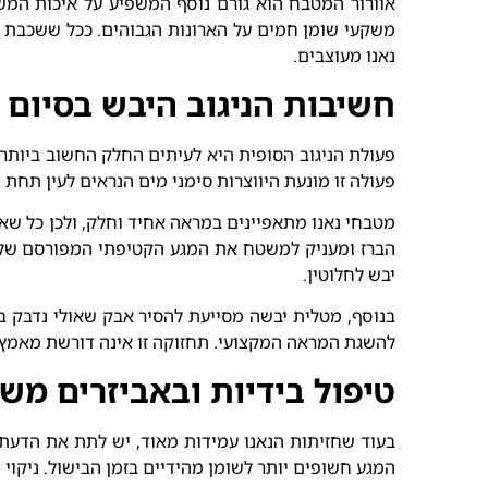
אוורור המטבח הוא גורם נוסף המשפיע על איכות המשטח
משקעי שומן חמים על הארונות הגבוהים. ככל ששכבת ה
נאנו מעוצבים.
חשיבות הניגוב היבש בסיום ה
פעולת הניגוב הסופית היא לעיתים החלק החשוב ביותר
פעולה זו מונעת היווצרות סימני מים הנראים לעין תחת 
מטבחי נאנו מתאפיינים במראה אחיד וחלק, ולכן כל שא
הברז ומעניק למשטח את המגע הקטיפתי המפורסם שלו.
יבש לחלוטין.
בנוסף, מטלית יבשה מסייעת להסיר אבק שאולי נדבק בז
להשגת המראה המקצועי. תחזוקה זו אינה דורשת מאמץ פי
טיפול בידיות ובאביזרים מ
בעוד שחזיתות הנאנו עמידות מאוד, יש לתת את הדעת ג
המגע חשופים יותר לשומן מהידיים בזמן הבישול. ניקוי