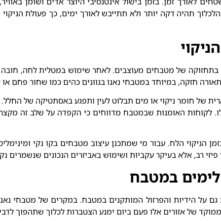
ים לאורך זמן. בזמן בישול אינטנסיבי היוצר אדים ושומן באוויר,
לכלוך תהיה דקה יותר ולא תתייבש לאורך ימים, כך פעולת הניקוי
ניקוי
 בתחזוקה של מטבחים מעוצבים. לאחר שימוש במטלית לחה, חובה ל
תאורה חזקה, במיוחד במטבחי נאנו בגוונים כהים כמו שחור פחם או א
רית של חומר ניקוי או מים תבלוט לעין ותפגע באסתטיקה של החלל. 
 לקוחות האומנות שבמטבח מדווחים כי הקפדה על שלב זה מקצרת א
מן הניקוי הלח. עבור מי שמתכנן עיצוב מטבחים בקו נקי ומינימליס
זי רב, אלא בעיקר עקביות ושימוש באביזרים הנכונים שנשמרים נקי
שלימים במטבח
ם על הידיות והפרזול המותקנים במטבח. במקרים של מטבחי נאנו ע
 ממוקד של אזורים אלו פעם ביום ימנע הצטברות לכלוך שתהפוך לדב