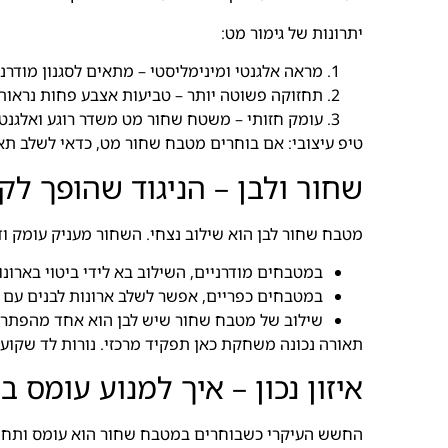
יתרונות של גימור מט:
מראה אלגנטי ומינימליסטי – מתאים לסגנון מודרני
תחזוקה פשוטה יותר – טביעות אצבע פחות נראות 
עומק חזותי – משטח שחור מט משדר רוגע ואלגנט
טיפ עיצובי: אם בוחרים מטבח שחור מט, כדאי לשלב תאור
שחור ולבן – הניגוד שהופך ל
מטבח שחור לבן הוא שילוב נצחי. השחור מעניק עומק ודר
במטבחים מודרניים, השילוב בא לידי ביטוי בארונ
במטבחים כפריים, אפשר לשלב ארונות לבנים עם א
שילוב של מטבח שחור שיש לבן הוא אחד מהפתרונו
תאורה נכונה משחקת כאן תפקיד מרכזי. נורות לד שקועות
איזון נכון – איך למנוע עומס
החשש העיקרי כשבוחרים במטבח שחור הוא עומס ותחושת