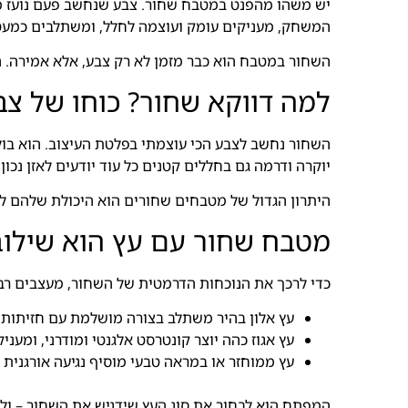
יש משהו מהפנט במטבח שחור. צבע שנחשב פעם נועז מדי
המשחק, מעניקים עומק ועוצמה לחלל, ומשתלבים כמעט בכ
השחור במטבח הוא כבר מזמן לא רק צבע, אלא אמירה. ה
למה דווקא שחור? כוחו של צ
השחור נחשב לצבע הכי עוצמתי בפלטת העיצוב. הוא בול
יוקרה ודרמה גם בחללים קטנים כל עוד יודעים לאזן נכון 
היתרון הגדול של מטבחים שחורים הוא היכולת שלהם להת
מטבח שחור עם עץ הוא שילוב
כדי לרכך את הנוכחות הדרמטית של השחור, מעצבים רבים
עץ אלון בהיר משתלב בצורה מושלמת עם חזיתות שח
עץ אגוז כהה יוצר קונטרסט אלגנטי ומודרני, ומענ
עץ ממוחזר או במראה טבעי מוסיף נגיעה אורגנית 
המפתח הוא לבחור את סוג העץ שידגיש את השחור – ולא