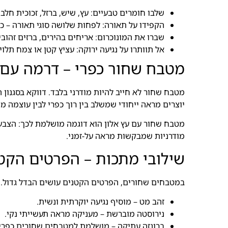
שלבו חומרים טבעיים: עץ, שיש, ברזל, זכוכית חלבי
הקפידו על תאורה: לפחות שלושה סוגי תאורה – כ
שברו את המונוכרום: אריחים בהירים, ברזים זהובי
אל תוותרו על נגיעה ירוקה: עציץ קטן או צמח תלוי
מטבח שחור כפרי – דרמה עם
מטבח שחור לא חייב להיות מודרני בלבד. דווקא בסגנון
יוצרים מראה ייחודי שמשלב בין רוך כפרי לבין עוצמה מו
מטבח שחור עם עץ אלון הוא דוגמה מושלמת לכך: הצבע 
מודרניות שמבקשות מראה על-זמני.
שילובי מתכות – הפרטים הקט
במטבחים שחורים, הפרטים הקטנים עושים הבדל גדול. ש
זהב מט – מוסיף נגיעה יוקרתית ונשית.
נירוסטה מוברשת – מעניקה מראה תעשייתי נקי.
ברונזה עתיקה – מושלמת למטבחים שחורים כפריי