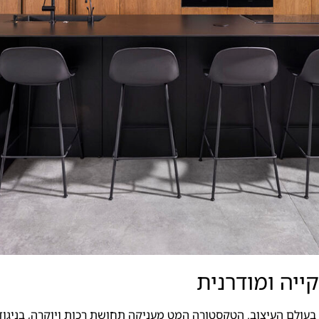
ייה ומודרנית
לם העיצוב. הטקסטורה המט מעניקה תחושת רכות ויוקרה, בניגוד לג