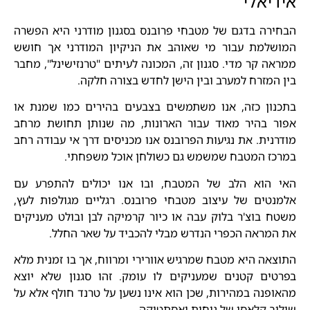
אידיאלי
הבחירה בדגם של מטבחי פרובנס בסגנון מודרני היא הפשרה
המושלמת עבור מי שאוהב את הניקיון המודרני אך חושש
ממראה קר מדי. סגנון זה, המכונה לעיתים "טרנזישינל", מחבר
בין המזרח למערב ובין הישן לחדש בצורה חלקה.
בתכנון כזה, אנו משתמשים בצבעים בהירים כמו שמנת או
אפור בהיר מאוד עבור הארונות, מה שנותן תחושת מרחב
מודרנית. את נגיעות הפרובנס אנו מכניסים דרך אי עבודה רחב
במרכז המטבח שמשמש גם כשולחן אוכל משפחתי.
האי הוא הלב של המטבח, ובו אנו יכולים להתפרע עם
אלמנטים של עיצוב מטבחי פרובנס. רגליים מגולפות לעץ,
משטח בוצ'ר בלוק עבה או כיור קרמיקה לבן ובולט מעניקים
את המראה הכפרי הנדרש מבלי להכביד על שאר החלל.
התוצאה היא מטבח שמרגיש אוורירי ומרווח, אך בו זמנית מלא
בפרטים קטנים שמעניקים לו עומק. זהו סגנון שלא יוצא
מהאופנה במהירות, שכן הוא אינו נשען על טרנד חולף אלא על
שילוב קלאסי של נוחות ואסתטיקה.