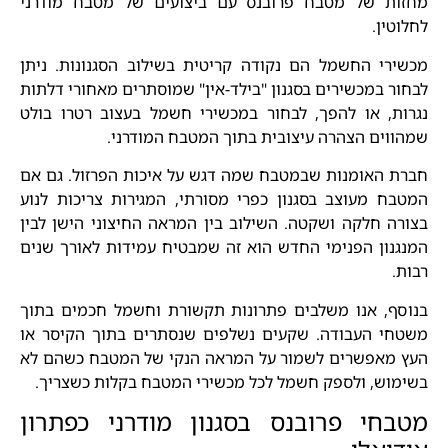
מחזות של מטבח פרובנס עם ביצועים של מטבח מודרני
לחלוטין.
מכשירי החשמל הם נקודה קריטית בשילוב הסגנונות. ניתן
לבחור במכשירים בסגנון "בילד-אין" שמוסתרים מאחורי דלתות
נגרות, או להפך, לבחור במכשירי חשמל בעצוב רטרו בולט
שמהווים הצהרה עיצובית בתוך המטבח המודרני.
חברת האומנות שבמטבח שמה דגש על איכות הפרזול. גם אם
המטבח מעוצב בסגנון כפרי מסורתי, המגירות צריכות לנוע
בצורה חלקה ושקטה. השילוב בין המראה החיצוני הישן לבין
המנגנון הפנימי החדש הוא זה שמבטיח עמידות לאורך שנים
רבות.
בנוסף, אנו משלבים פתרונות תקשורת וחשמל חכמים בתוך
משטחי העבודה. שקעים נשלפים שנסתרים בתוך הקיסר או
העץ מאפשרים לשמור על המראה הנקי של המטבח כשהם לא
בשימוש, ולספק חשמל לכל מכשירי המטבח בקלות כשצריך.
מטבחי פרובנס בסגנון מודרני כפתרון