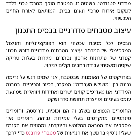
מודרני סטנדרטי. בשיטה זו, המטבח הופך ממרכז טכני בלבד
למקום אירוח מרכזי ונעים בבית, המותאם לאורח החיים
העכשווי.
עיצוב מטבחים מודרניים בבסיס התכנון
הבסיס לכל מטבח עכשווי הוא הפונקציונליות והניצול
המקסימלי של המרחב. עיצוב מטבחים מודרניים דורש תכנון
קפדני של פתרונות אחסון נסתרים, מגירות בעלות טריקה
שקטה ומשטחי עבודה רחבים וקלים לניקוי.
בפרויקטים של האומנות שבמטבח, אנו שמים דגש על זרימה
נכונה בין "משולש העבודה": המקרר, הכיור והכיריים. במבנה
המודרני, אנו מעדיפים קווים ישרים ואחידות ויזואלית שמונעת
עומס בעיניים ומייצרת תחושת סדר ושקט.
החומרים הנפוצים בשלב זה הם זכוכית, נירוסטה, וחומרים
סינתטיים מתקדמים בעלי עמידות גבוהה. חומרים אלו
מספקים את המראה המלוטש והיוקרתי, ומהווים את הקנבס
שעליו נוסיף בהמשך את הנגיעות של
מטבחי פרובנס
כדי לרכך