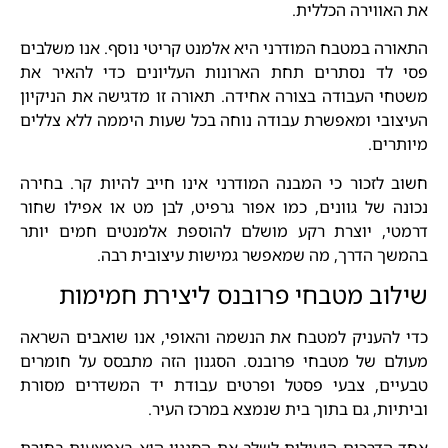
את האווירה הכללית.
התאורה במטבח המודרני היא אלמנט קריטי נוסף. אנו משלבים
פסי לד נסתרים תחת הארונות העליונים כדי להאיר את
משטחי העבודה בצורה אחידה. תאורה זו מדגישה את הניקיון
העיצובי ומאפשרת עבודה נוחה בכל שעות היממה ללא צללים
מיותרים.
חשוב לזכור כי המבנה המודרני אינו חייב להיות קר. בחירה
נכונה של גוונים, כמו אפור גרפיט, לבן מט או אפילו שחור
דרמטי, יוצרת רקע מושלם להוספת אלמנטים חמים יותר
בהמשך הדרך, מה שמאפשר גמישות עיצובית רבה.
שילוב מטבחי פרובנס ליצירת חמימות
כדי להעניק למטבח את הנשמה והאופי, אנו שואבים השראה
מעולם של מטבחי פרובנס. הסגנון הזה מתבסס על חומרים
טבעיים, צבעי פסטל ופרטים עבודת יד המשדרים מסורת
וביתיות, גם בתוך בית שנמצא במרכז העיר.
אחד הדרכים היעילות לשלב את הסגנון היא באמצעות בחירת