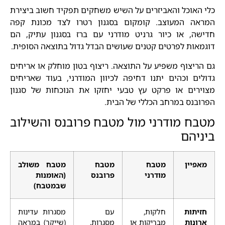
כלי האוכל והאביזרים על השיש משחקים תפקיד חשוב ביצירת
המראה המעוצב. קומקום בסגנון רטרו לצד מכונת קפה
חדישה, או כיור גרניט מודרני עם ברז בסגנון עתיק, הם
דוגמאות לפרטים קטנים שעושים הבדל גדול בתוצאה הסופית.
גם הריצוף משפיע על התוצאה. ריצוף בטון מוחלק או אריחים
גדולים וכהים יתנו דחיפה לכיוון המודרני, בעוד שאריחים
מצוירים או פרקט עץ טבעי יחזקו את הנוכחות של סגנון
הפרובנס במרחב הכללי של הבית.
מטבח מודרני מול מטבח פרובנס והשילוב
ביניהם
מאפיין
מטבח
מטבח
מטבח משולב
מודרני
פרובנס
(האומנות
שבמטבח)
חזיתות
חלקות,
עם
מסגרות עדינות
ארונות
מבריקות או
מסגרות,
(שייקר) במראה