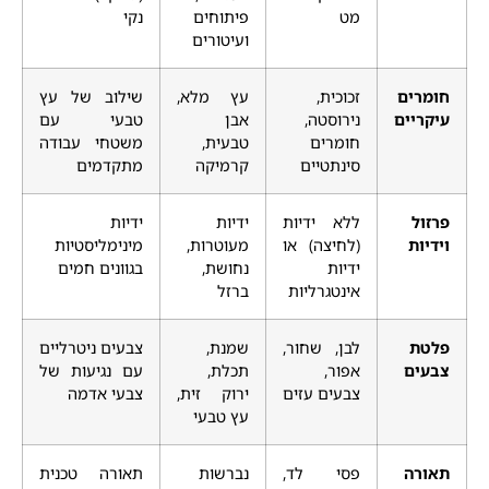
מט
פיתוחים
נקי
ועיטורים
חומרים
זכוכית,
עץ מלא,
שילוב של עץ
עיקריים
נירוסטה,
אבן
טבעי עם
חומרים
טבעית,
משטחי עבודה
סינתטיים
קרמיקה
מתקדמים
פרזול
ללא ידיות
ידיות
ידיות
וידיות
(לחיצה) או
מעוטרות,
מינימליסטיות
ידיות
נחושת,
בגוונים חמים
אינטגרליות
ברזל
פלטת
לבן, שחור,
שמנת,
צבעים ניטרליים
צבעים
אפור,
תכלת,
עם נגיעות של
צבעים עזים
ירוק זית,
צבעי אדמה
עץ טבעי
תאורה
פסי לד,
נברשות
תאורה טכנית