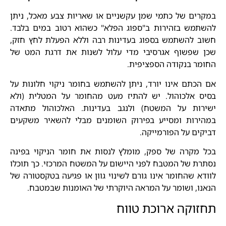
במקרים של כתמי שמן עקשניים או שאריות צבע מאכל, ניתן
להשתמש בזהירות ב"ספוג הפלא" כשהוא רטוב במים בלבד.
חשוב להשתמש בספוג בעדינות רבה וללא הפעלת לחץ חזק,
שכן שפשוף אגרסיבי מדי עלול לשנות את דרגת המט של
החומר בנקודה הספציפית.
אם הכתם אינו יורד, ניתן להשתמש בחומר ניקוי חלונות על
בסיס אלכוהול. יש להתיז מעט מהחומר על המטלית (ולא
ישירות על המשטח) ולנגב בעדינות. האלכוהול מתאדה
במהירות ומסייע בפירוק השומנים מבלי להשאיר משקעים
דביקים על הפורמייקה.
בכל מקרה של ספק, מומלץ לנסות את חומר הניקוי בפינה
נסתרת של המטבח לפני היישום על המשטח המרכזי. כך תוכלו
לוודא שהחומר אינו גורם לשינוי גוון או פגיעה בטקסטורה של
הנאנו, ושומר על המראה היוקרתי של האומנות שבמטבח.
תחזוקה ארוכת טווח