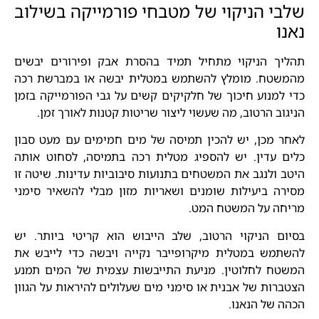
שלבי הניקוי של מטבחי פורמייקה בשילוב
נאנו
תהליך הניקוי מתחיל תמיד בהסרת אבק ופירורים יבשים
מהמשטח. מומלץ להשתמש במטלית יבשה או במברשת רכה
כדי למנוע חיכוך של חלקיקים קשים על גבי הפורמייקה בזמן
הניגוב הרטוב, מה שעשוי ליצור שריטות קטנות לאורך זמן.
לאחר מכן, יש להכין תמיסה של מים חמימים עם מעט סבון
כלים עדין. יש להספיג מטלית רכה בתמיסה, לסחוט אותה
היטב ולנגב את המשטחים בתנועות סיבוביות עדינות. שיטה זו
מסירה ביעילות שומנים ושאריות מזון מבלי להשאיר סימני
מריחה על המשטח המט.
בסיום הניקוי הרטוב, שלב הייבוש הוא קריטי ביותר. יש
להשתמש במטלית מיקרופייבר נקייה ויבשה כדי לייבש את
המשטח לחלוטין. מניעת התייבשות עצמית של המים תמנע
הצטברות של אבנית או סימני מים שעלולים להיראות על הגוון
הכהה של הנאנו.