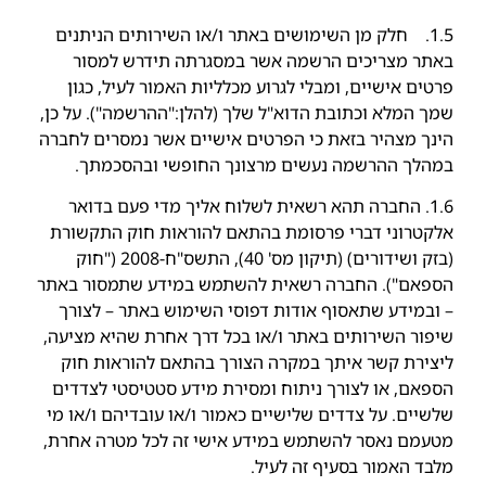
1.5. חלק מן השימושים באתר ו/או השירותים הניתנים
באתר מצריכים הרשמה אשר במסגרתה תידרש למסור
פרטים אישיים, ומבלי לגרוע מכלליות האמור לעיל, כגון
שמך המלא וכתובת הדוא"ל שלך (להלן:"ההרשמה"). על כן,
הינך מצהיר בזאת כי הפרטים אישיים אשר נמסרים לחברה
במהלך ההרשמה נעשים מרצונך החופשי ובהסכמתך.
1.6. החברה תהא רשאית לשלוח אליך מדי פעם בדואר
אלקטרוני דברי פרסומת בהתאם להוראות חוק התקשורת
(בזק ושידורים) (תיקון מס' 40), התשס"ח-2008 ("חוק
הספאם"). החברה רשאית להשתמש במידע שתמסור באתר
– ובמידע שתאסוף אודות דפוסי השימוש באתר – לצורך
שיפור השירותים באתר ו/או בכל דרך אחרת שהיא מציעה,
ליצירת קשר איתך במקרה הצורך בהתאם להוראות חוק
הספאם, או לצורך ניתוח ומסירת מידע סטטיסטי לצדדים
שלשיים. על צדדים שלישיים כאמור ו/או עובדיהם ו/או מי
מטעמם נאסר להשתמש במידע אישי זה לכל מטרה אחרת,
מלבד האמור בסעיף זה לעיל.