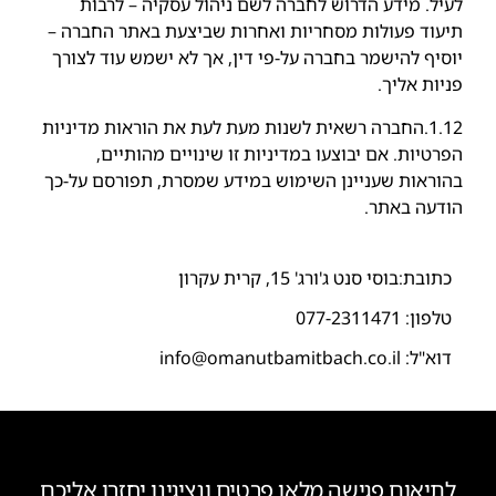
לעיל. מידע הדרוש לחברה לשם ניהול עסקיה – לרבות
תיעוד פעולות מסחריות ואחרות שביצעת באתר החברה –
יוסיף להישמר בחברה על-פי דין, אך לא ישמש עוד לצורך
פניות אליך.
1.12.החברה רשאית לשנות מעת לעת את הוראות מדיניות
הפרטיות. אם יבוצעו במדיניות זו שינויים מהותיים,
בהוראות שעניינן השימוש במידע שמסרת, תפורסם על-כך
הודעה באתר.
כתובת:בוסי סנט ג'ורג' 15, קרית עקרון
טלפון:
077-2311471
דוא"ל: info@omanutbamitbach.co.il
לתיאום פגישה מלאו פרטים ונציגינו יחזרו אליכם