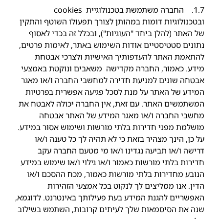
1.7. החברה משתמשת בטכנולוגיית cookies
ובטכנולוגיות דומות במהותן לצורך תפעולו השוטף והתקין
של האתר (להלן ביחד "העוגיות"), ובכלל זה בכדי לאסוף
נתונים סטטיסטיים אודות השימוש באתר, לאימות פרטים,
להתאמת האתר להעדפותיך האישיות ולצרכי אבטחת
מידע. כאמור, החברה מקדישה משאבים ונוקטת באמצעי
אבטחה שונים למניעת חדירה למחשבי החברה ו/או מאגר
המידע של האתר על מנת לסכל פגיעה אפשרית בפרטיות
המשתמשים האתר. עם זאת, אין החברה יכולה לאבטח את
מחשבי החברה ו/או מאגר המידע של האתר אבטחה
מושלמת מפני חדירות בלתי מורשות ושימוש אסור במידע.
על כן, הינך מצהיר בזאת כי לא תהיה לך כל טענה ו/או
דרישה ו/או תביעה נגדינו ו/או מי מטעם החברה עקב
חדירות בלתי מורשות כאמור ו/או גילוי ו/או שימוש במידע
הנובע מחדירות בלתי מורשות כאמור, מכח ההסכם ו/או
הדין. אנו ממליצים לך לנקוט בכל אמצעי הזהירות
האפשריים להגנת המידע בעת פעילותך באינטרנט. לדוגמא,
שנה את הסיסמאות שלך לעיתים קרובות, השתמש בשילוב