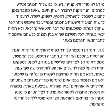
מידע לא סודי ולא קנייני. דע, כי במשלוח תכנים ומידע
לפרסום, הנך מקנה לחברה רשיון חינם שאינו מוגבל בזמן,
להציג, לשכפל, להעתיק, להפיץ, לשווק, לשדר, להעמיד
לרשות הציבור ולעשות בתכנים ובמידע כל שימוש אחר לפי
שיקול דעתה. משמעותו של דבר היא שאינך זכאי, ולא תהיה
זכאי בעתיד, לכל תשלום שהוא בגין תכנים כלשהם שתמסור
לחברהו/או תפרסם באתר.
1.9. המידע הנמסר על ידך כפוף להוראות מדיניות הגנת
הפרטיות בהסכם ו/או הדין, החברה תימנע, ככל האפשר,
ממסירת מידע לצדדים שלישיים במודע, למעט לספקים
וזאת רק על מנת להשלים את פעולות הרכישה שביצעת
באתר, אלא אם תהיה מחויבת לעשות כן על פי צו שיפוטי
ו/או אם תעמוד בפני איום שינקטו כנגדה צעדים משפטיים
(פליליים או אזרחיים) בגין פעולות שביצעת באתר. במקרה
זה רשאית החברה למסור את פרטיך לצד הטוען כי נפגע
ממך ו/או בהתאם להוראות הצו השיפוטי ללא כל הודעה
מוקדמת.