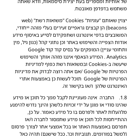
של אותיות ומספרים בעת יצירת סיסמאות, וודא שאתה
משתמש בדפדפן מאובטח.
יצוין שאותם "עוגיות" Cookies "משואות רשת" (web
beacons) הן קבצים גראפיים זעירים בעלי מזהה ייחודי,
המשובצים בדפי אינטרנט ושתפקידם לסייע באיסוף מידע
אודות הצפייה והשימוש באתר וכן נתוני קהל (כגון גיל, מין
ותחומי עניין) המופקים על בסיס קוד קוד Google
Analytics . המידע הנאסף איננו מזהה אותך והשימוש
שיעשה ב-Cookies ובמשואות רשת כפוף למדיניות
הפרטיות של Google /אם אתה רוצה לבדוק את מדיניות
הפרטיות של Google תוכל לעשות כן באמצעות אתרי
האינטרנט שלהן ו/או בקישור זה.
1.8. החברה אינה מעוניינת לקבל ממך כל תוכן או מידע
שהינו סודי או מוגן על ידי זכויות כלשהן והינך נדרש להימנע
מלהעלות לאתר ולפרסם בו כל מידע כאמור. על כן,
ההתייחסות לכל תוכן או מידע שתמסור לחברה ו/או
תפרסם באמצעות האתר או בכל אמצעי אחר לצורך פרסום
(למשל בפורומים, תגוביות וכו', ככל שישנם) תהיה כאל