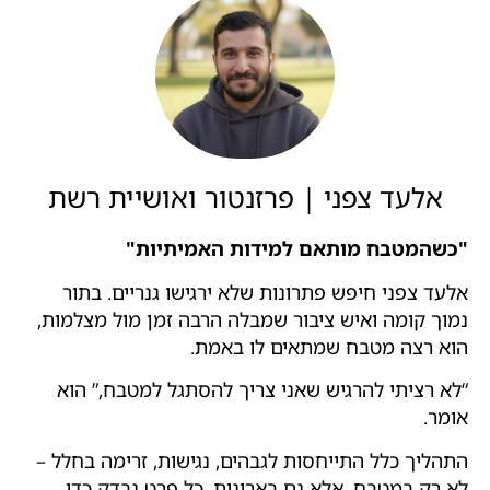
אלעד צפני | פרזנטור ואושיית רשת
"כשהמטבח מותאם למידות האמיתיות"
אלעד צפני חיפש פתרונות שלא ירגישו גנריים. בתור
נמוך קומה ואיש ציבור שמבלה הרבה זמן מול מצלמות,
הוא רצה מטבח שמתאים לו באמת.
“לא רציתי להרגיש שאני צריך להסתגל למטבח,” הוא
אומר.
התהליך כלל התייחסות לגבהים, נגישות, זרימה בחלל –
לא רק במטבח, אלא גם בארונות. כל פרט נבדק כדי