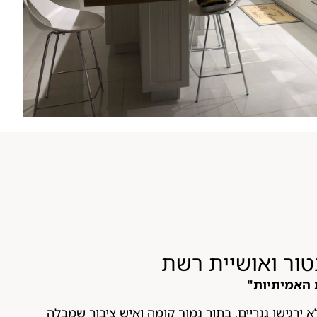
טור ואושיית רשת
האמיתיות"
ירגישו גנריים. בתור נמוך קומה ואיש ציבור שמבלה