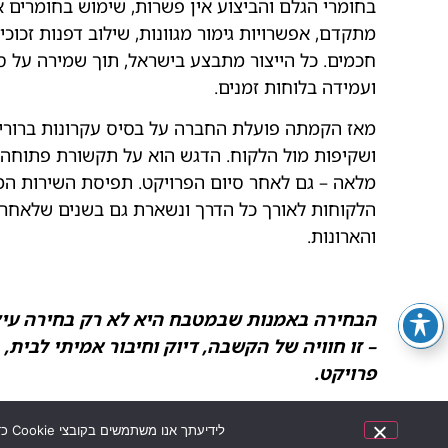
בחומרי הגלם והביצוע אין פשרות, שימוש בחומרים אי
מתקדם, אפשרויות גימור מגוונות, שילוב דפנות זכוכי
חכמים. כל הייצור מתבצע בישראל, תוך שמירה על ס
ועמידה בלוחות זמנים.
מאז הקמתה פועלת החברה על בסיס עקרונות ברורים
ושקיפות מול הלקוח. הדגש הוא על תקשורת פתוחה, 
מלאה – גם לאחר סיום הפרויקט. תפיסת השירות ה
הלקוחות לאורך כל הדרך ונשארת גם בשנים שלאח
והארונות.
הבחירה באמנות שבמטבח היא לא רק בחירה עיצו
– זו חוויה של הקשבה, דיוק וחיבור אמיתי לבית, 
פרויקט.
לידיעתך אנו משתמשים בקובצי Cookie כדי להבטיח שאנו נותנים לך את החוויה הטובה ביותר באתר שלנו. שימוש באתר זה מהווה את הסכמתך לתנאי זה.